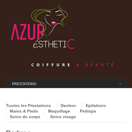
ACCUEIL
L’ABONNEMENT
PRESTATIONS
ÉPILATIONS
SOINS DECLEOR
Toutes les Prestations
Decleor
Epilations
Mains & Pieds
Maquillage
Pedispa
SOINS VISAGE
Soins du corps
Soins visage
SOINS CORPS
MAQUILLAGE