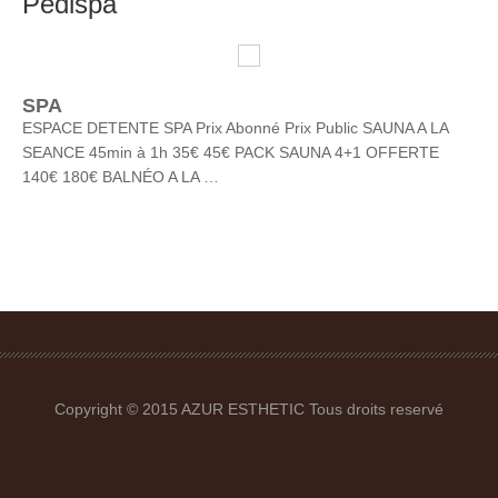
Pedispa
MAINS & PIEDS
SPA
SPA
COIFFURE
ESPACE DETENTE SPA Prix Abonné Prix Public SAUNA A LA
MARQUES
SEANCE 45min à 1h 35€ 45€ PACK SAUNA 4+1 OFFERTE
Dr Renaud
140€ 180€ BALNÉO A LA …
Shellac
Mondo Zen
NOS OFFRES
PHOTOS
CONTACT
Copyright © 2015 AZUR ESTHETIC Tous droits reservé