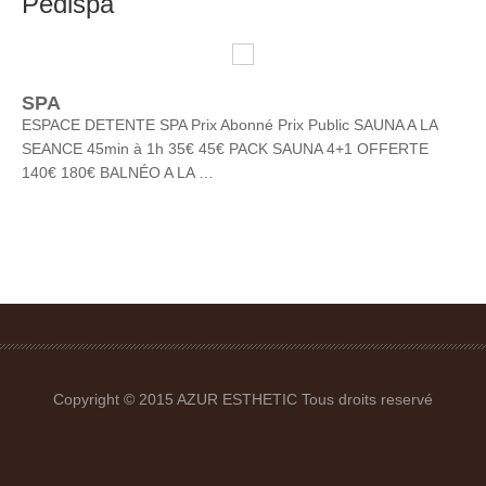
Pedispa
MAINS & PIEDS
SPA
SPA
COIFFURE
ESPACE DETENTE SPA Prix Abonné Prix Public SAUNA A LA
MARQUES
SEANCE 45min à 1h 35€ 45€ PACK SAUNA 4+1 OFFERTE
Dr Renaud
140€ 180€ BALNÉO A LA …
Shellac
Mondo Zen
NOS OFFRES
PHOTOS
CONTACT
Copyright © 2015 AZUR ESTHETIC Tous droits reservé