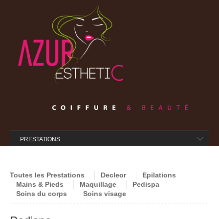
ACCUEIL
L’ABONNEMENT
PRESTATIONS
ÉPILATIONS
SOINS DECLEOR
Toutes les Prestations
Decleor
Epilations
Mains & Pieds
Maquillage
Pedispa
SOINS VISAGE
Soins du corps
Soins visage
SOINS CORPS
MAQUILLAGE