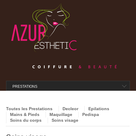
ACCUEIL
L’ABONNEMENT
PRESTATIONS
ÉPILATIONS
SOINS DECLEOR
Toutes les Prestations
Decleor
Epilations
Mains & Pieds
Maquillage
Pedispa
SOINS VISAGE
Soins du corps
Soins visage
SOINS CORPS
MAQUILLAGE