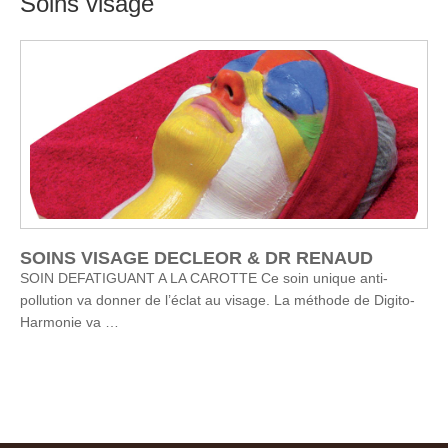
Soins visage
MAINS & PIEDS
SPA
COIFFURE
MARQUES
Dr Renaud
Shellac
Mondo Zen
NOS OFFRES
SOINS VISAGE DECLEOR & DR RENAUD
SOIN DEFATIGUANT A LA CAROTTE Ce soin unique anti-
PHOTOS
pollution va donner de l’éclat au visage. La méthode de Digito-
CONTACT
Harmonie va …