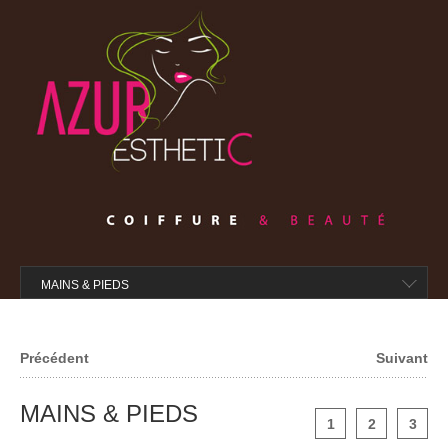
COIFFURE
MARQUES
Dr Renaud
Shellac
Mondo Zen
NOS OFFRES
PHOTOS
CONTACT
MAINS & PIEDS
Précédent
Suivant
MAINS & PIEDS
1
2
3