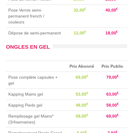
€
€
Pose Vernis semi-
32,00
40,00
permanent french /
couleurs
€
€
Dépose de semi-permanent
12,00
18,00
ONGLES EN GEL
Prix Abonné
Prix Public
€
€
Pose complète capsules +
69,00
79,00
gel
€
€
Kapping Mains gel
53,00
63,00
€
€
Kapping Pieds gel
48,00
58,00
€
€
Remplissage gel Mains*
58,00
68,00
(3/4semaines)
€
€
Remplacement Ongle Cassé
5,50
7,50