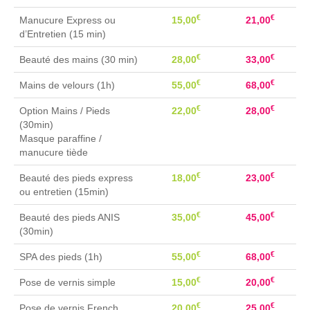
€
€
Manucure Express ou
15,00
21,00
d’Entretien (15 min)
€
€
Beauté des mains (30 min)
28,00
33,00
€
€
Mains de velours (1h)
55,00
68,00
€
€
Option Mains / Pieds
22,00
28,00
(30min)
Masque paraffine /
manucure tiède
€
€
Beauté des pieds express
18,00
23,00
ou entretien (15min)
€
€
Beauté des pieds ANIS
35,00
45,00
(30min)
€
€
SPA des pieds (1h)
55,00
68,00
€
€
Pose de vernis simple
15,00
20,00
€
€
Pose de vernis French
20,00
25,00