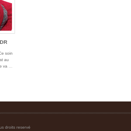
 DR
e soin
at au
ie va …
 droits reservé